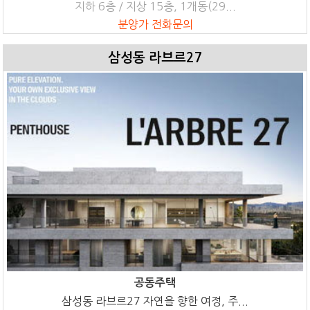
지하 6층 / 지상 15층, 1개동(29...
분양가 전화문의
삼성동 라브르27
공동주택
삼성동 라브르27 자연을 향한 여정, 주...