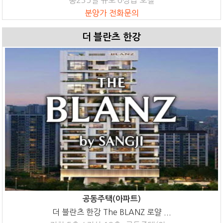
분양가 전화문의
더 블란츠 한강
공동주택(아파트)
더 블란츠 한강 The BLANZ 로얄 ...