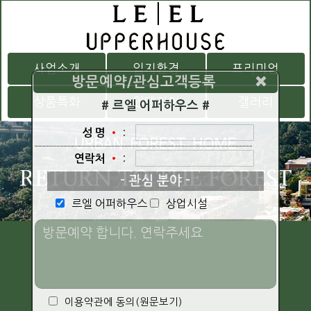
사업소개
입지환경
프리미엄
방문예약/관심고객등록
상품특화
인테리어
갤러리
# 르엘 어퍼하우스 #
•
:
성 명
•
:
연락처
- 관심 분야 -
르엘 어퍼하우스
상업시설
이용약관에 동의
(원문보기)