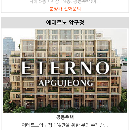
지하 5층 / 지상 19층, 공동주택(아...
분양가 전화문의
에테르노 압구정
공동주택
에테르노압구정 1%만을 위한 부의 존재감...