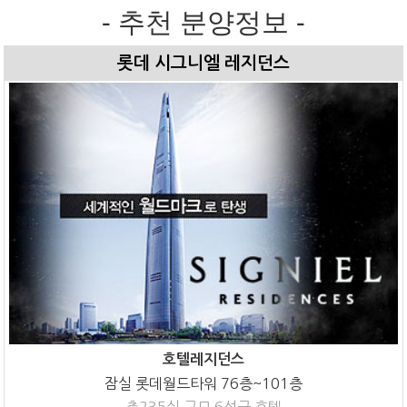
- 추천 분양정보 -
롯데 시그니엘 레지던스
호텔레지던스
잠실 롯데월드타워 76층~101층
총235실 규모 6성급 호텔