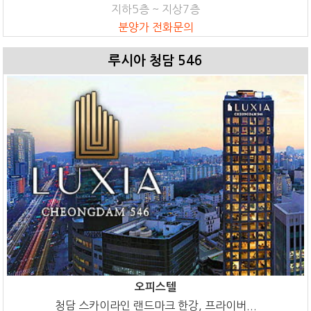
지하5층 ~ 지상7층
분양가 전화문의
루시아 청담 546
오피스텔
청담 스카이라인 랜드마크 한강, 프라이버...