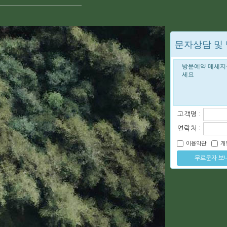
문자상담 및
고객명 :
연락처 :
이용약관
개
무료문자 보