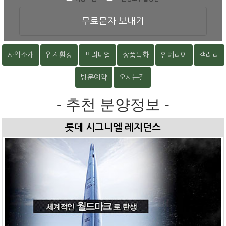
무료문자 보내기
사업소개
입지환경
프리미엄
상품특화
인테리어
갤러리
방문예약
오시는길
- 추천 분양정보 -
롯데 시그니엘 레지던스