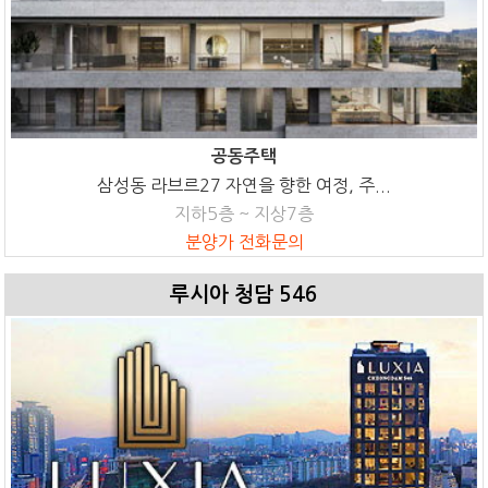
공동주택
삼성동 라브르27 자연을 향한 여정, 주...
지하5층 ~ 지상7층
분양가 전화문의
루시아 청담 546