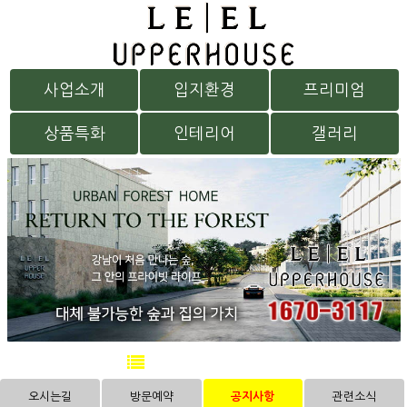
사업소개
입지환경
프리미엄
상품특화
인테리어
갤러리
방문예약
오시는길
방문예약
공지사항
관련소식