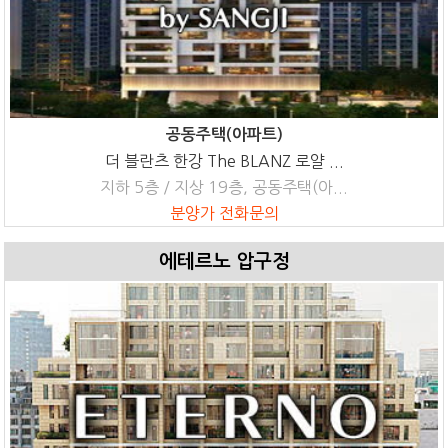
공동주택(아파트)
더 블란츠 한강 The BLANZ 로얄 ...
지하 5층 / 지상 19층, 공동주택(아...
분양가 전화문의
에테르노 압구정