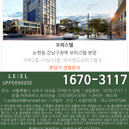
오피스텔
논현동 강남구청역 오피스텔 분양
지하2층~지상20층, 하이엔드오피스텔 8...
분양가 전화문의
주소 : 서울특별시 서초구 내곡동 374번지 일원
|
상담문의 : 1670-3117
|
르엘 어퍼하우스 위치전송 : 010-4953-0745
|
관리자 : 에스파
|
asdfpink@hanmail.net
|
사업자 : 진진
|
사업자번호 : 762-03-01544
※ 하자등에 대한 사항은 건축법, 건축물의 분양에 관한 법률에 따라 적용됩니다. ※ 본 홍보물에 표기
된 면적은 인•허가 상에서 변경될 수 있으므로 반드시 르엘 어퍼하우스를 방문하시어 확인하시기 바
랍니다. ※ 본 홍보물에 사용된 일러스트, 지역도, CG, 사진 등의 이미지는 소비자의 이해를 돕기 위
해 제작된 것으로 실제와 차이가 있을 수 있으며, 향후 개발 계획 및 인•허가 과정이나 설계변경 등의
이유로 실제 시공이 상이할 수 있습니다. ※ 본 홍보물은 제작, 편집, 인쇄과정상 오탈자 등의 오류가
있을 수 있으니 중요사항 및 세부사항에 대해서는 르엘 어퍼하우스 관계자에게 문의하시기 바랍니다.