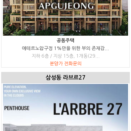
공동주택
에테르노압구정 1%만을 위한 부의 존재감...
지하 6층 / 지상 15층, 1개동(29...
분양가 전화문의
삼성동 라브르27