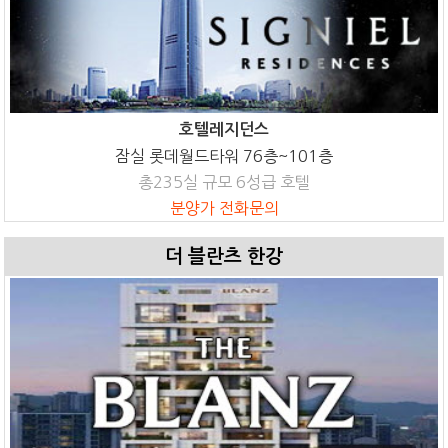
호텔레지던스
잠실 롯데월드타워 76층~101층
총235실 규모 6성급 호텔
분양가 전화문의
더 블란츠 한강