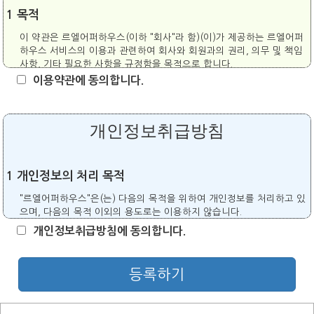
1 목적
이 약관은 르엘어퍼하우스(이하 "회사"라 함)(이)가 제공하는 르엘어퍼
하우스 서비스의 이용과 관련하여 회사와 회원과의 권리, 의무 및 책임
사항, 기타 필요한 사항을 규정함을 목적으로 합니다.
이용약관에 동의합니다.
2 정의
이 약관에서 사용하는 용어의 정의는 다음과 같습니다.
①"서비스"라 함은 구현되는 단말기(PC, TV, 휴대형단말기 등의 각종
개인정보취급방침
유무선 장치를 포함)와 상관없이 "회원"이 이용할 수 있는 르엘어퍼하우
스 및 르엘어퍼하우스 관련 제반 서비스를 의미합니다.
②"회원"이라 함은 회사의 "서비스"에 접속하여 이 약관에 따라 "회
1 개인정보의 처리 목적
사"와 이용계약을 체결하고 "회사"가 제공하는 "서비스"를 이용하는 고
객을 말합니다.
"르엘어퍼하우스"은(는) 다음의 목적을 위하여 개인정보를 처리하고 있
③"아이디(ID)"라 함은 "회원"의 식별과 "서비스" 이용을 위하여 "회
으며, 다음의 목적 이외의 용도로는 이용하지 않습니다.
원"이 정하고 "회사"가 승인하는 "회원"의 이메일 주소를 의미합니다.
- 모델하우스(주택홍보관) 방문예약/상담 무료 문자전송 서비스
④"비밀번호"라 함은 "회원"이 부여 받은 "아이디와 일치되는 "회원"임
개인정보취급방침에 동의합니다.
- 신규 서비스 개발 및 맞춤 서비스 제공, 통계학적 특성에 따른 서
을 확인하고 비밀보호를 위해 "회원" 자신이 정한 문자 또는 숫자의 조
비스 제공 및 광고 게재, 서비스의 유효성 확인, 이벤트 정보 및 참
합을 의미합니다.
여기회 제공, 광고성 정보 제공, 접속빈도 파악, 회원의 서비스이
위 항에서 정의되지 않은 이 약관상의 용어의 의미는 일반적인 거래관
등록하기
용에 대한 통계
행에 의합니다.
2 개인정보의 처리 및 보유 기간
3 약관의 게시와 개정