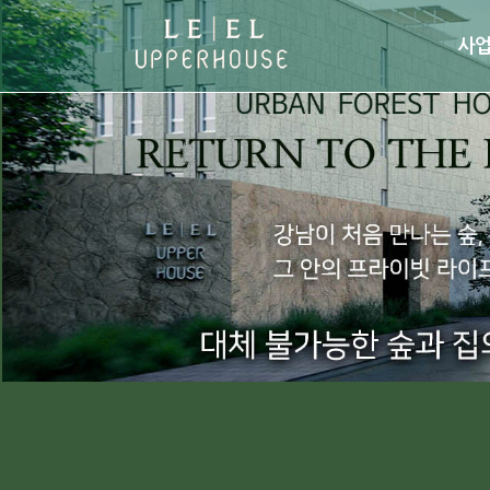
사
· 사