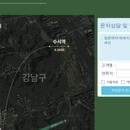
문자상담 및
고객명 :
연락처 :
이용약관
개
무료문자 보