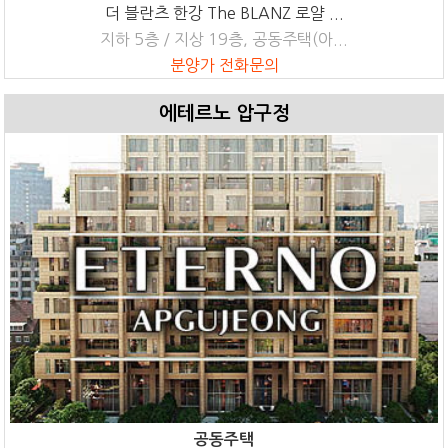
더 블란츠 한강 The BLANZ 로얄 ...
지하 5층 / 지상 19층, 공동주택(아...
분양가 전화문의
에테르노 압구정
공동주택