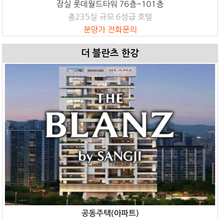
잠실 롯데월드타워 76층~101층
총235실 규모 6성급 호텔
분양가 전화문의
더 블란츠 한강
공동주택(아파트)