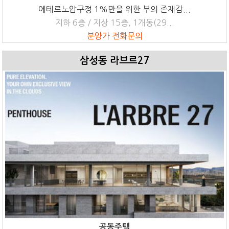
에테르노압구정 1%만을 위한 부의 존재감...
지하 6층 / 지상 15층, 1개동(29...
분양가 전화문의
삼성동 라브르27
공동주택