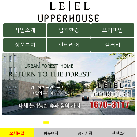
사업소개
입지환경
프리미엄
상품특화
인테리어
갤러리
방문예약
오시는길
방문예약
공지사항
관련소식