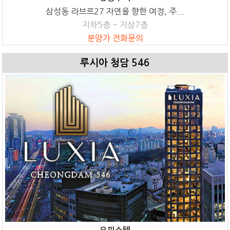
삼성동 라브르27 자연을 향한 여정, 주...
지하5층 ~ 지상7층
분양가 전화문의
루시아 청담 546