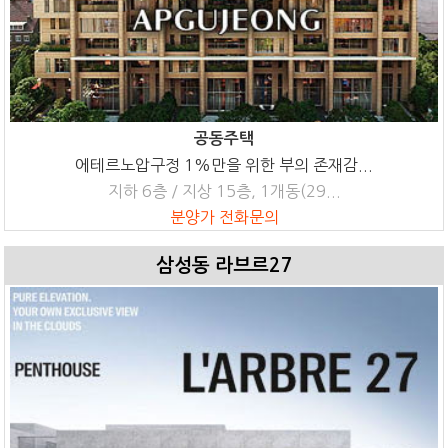
공동주택
에테르노압구정 1%만을 위한 부의 존재감...
지하 6층 / 지상 15층, 1개동(29...
분양가 전화문의
삼성동 라브르27