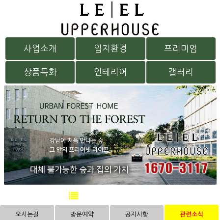
사업소개
입지환경
프리미엄
상품특화
인테리어
갤러리
방문예약
오시는길
방문예약
공지사항
관련소식