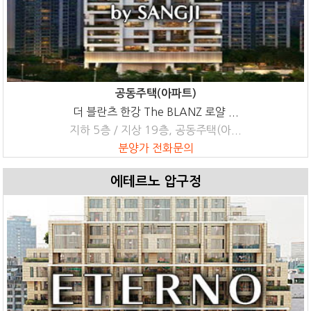
공동주택(아파트)
더 블란츠 한강 The BLANZ 로얄 ...
지하 5층 / 지상 19층, 공동주택(아...
분양가 전화문의
에테르노 압구정