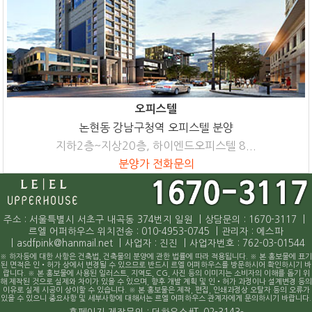
오피스텔
논현동 강남구청역 오피스텔 분양
지하2층~지상20층, 하이엔드오피스텔 8...
분양가 전화문의
주소 : 서울특별시 서초구 내곡동 374번지 일원
|
상담문의 : 1670-3117
|
르엘 어퍼하우스 위치전송 : 010-4953-0745
|
관리자 : 에스파
|
asdfpink@hanmail.net
|
사업자 : 진진
|
사업자번호 : 762-03-01544
※ 하자등에 대한 사항은 건축법, 건축물의 분양에 관한 법률에 따라 적용됩니다. ※ 본 홍보물에 표기
된 면적은 인•허가 상에서 변경될 수 있으므로 반드시 르엘 어퍼하우스를 방문하시어 확인하시기 바
랍니다. ※ 본 홍보물에 사용된 일러스트, 지역도, CG, 사진 등의 이미지는 소비자의 이해를 돕기 위
해 제작된 것으로 실제와 차이가 있을 수 있으며, 향후 개발 계획 및 인•허가 과정이나 설계변경 등의
이유로 실제 시공이 상이할 수 있습니다. ※ 본 홍보물은 제작, 편집, 인쇄과정상 오탈자 등의 오류가
있을 수 있으니 중요사항 및 세부사항에 대해서는 르엘 어퍼하우스 관계자에게 문의하시기 바랍니다.