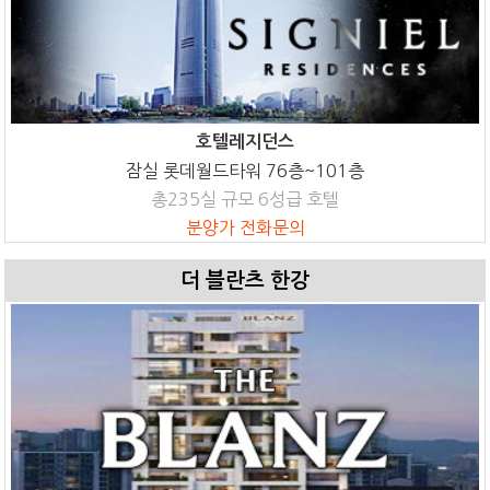
호텔레지던스
잠실 롯데월드타워 76층~101층
총235실 규모 6성급 호텔
분양가 전화문의
더 블란츠 한강