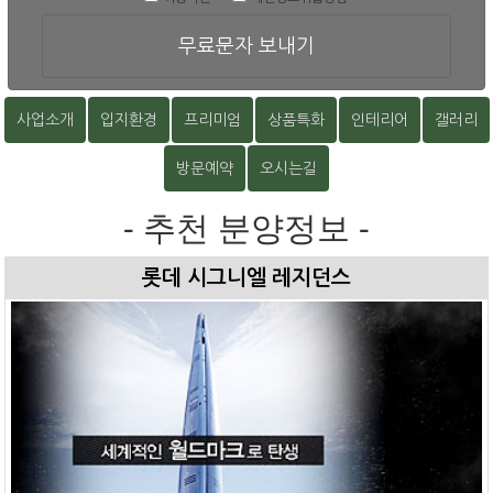
무료문자 보내기
사업소개
입지환경
프리미엄
상품특화
인테리어
갤러리
방문예약
오시는길
- 추천 분양정보 -
롯데 시그니엘 레지던스