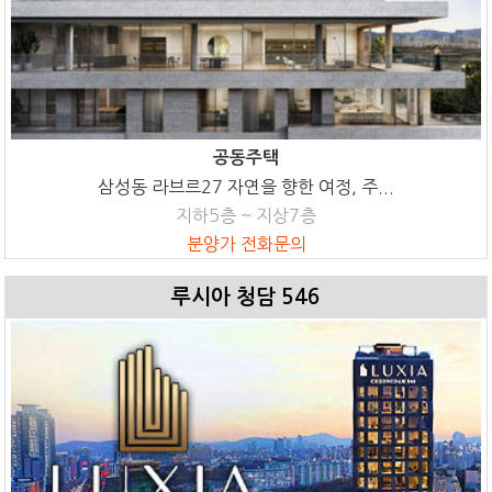
공동주택
삼성동 라브르27 자연을 향한 여정, 주...
지하5층 ~ 지상7층
분양가 전화문의
루시아 청담 546